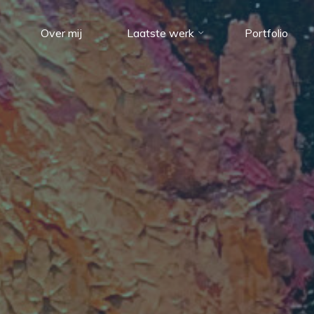
Over mij
Laatste werk
Portfolio