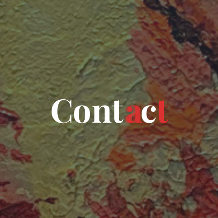
C
o
n
t
a
c
t