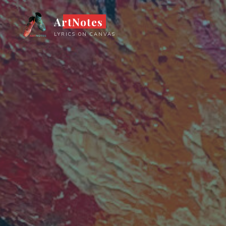
Ga
ArtNotes
naar
de
LYRICS ON CANVAS
inhoud