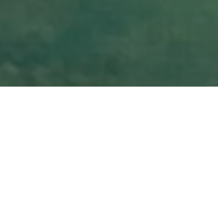
ik een idee uit te werken dat al lange tijd in mijn hoofd
derijen, gecombineerd met video’s en projecties. In de
erbij: kunstmatige intelligentie die op basis van een prompt
ngen kan genereren.
Diffusion
in combinatie met pythonscript dat realtime
le tekst en deze vertaalde in het Engels. Deze tekst werd
jen als input aan het model aangeboden; het resultaat – een