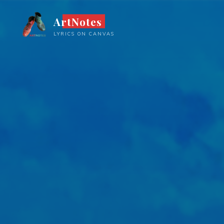
Ga
ArtNotes
naar
de
LYRICS ON CANVAS
inhoud