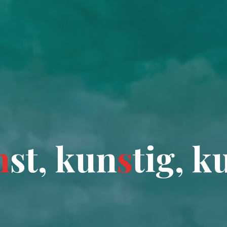
n
s
t
,
k
u
n
s
t
i
g
,
k