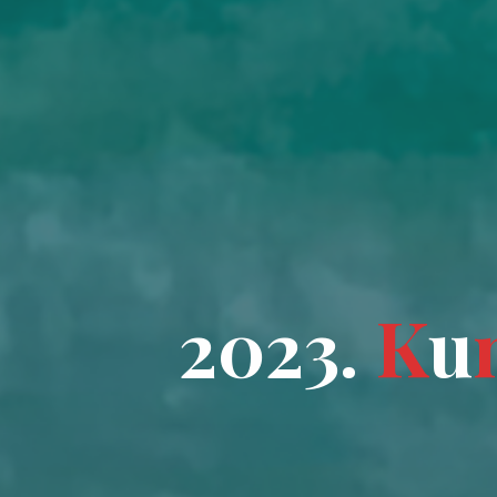
2
0
2
3
.
K
u