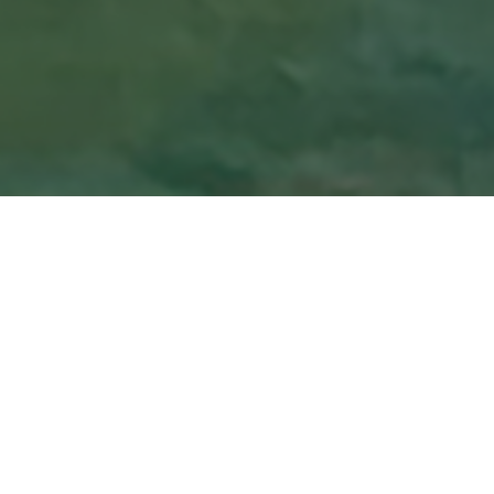
Voor de Kunstroute Dwingeloo 2023 besloot 
ronddraaide. Een expositie met eigen schil
aanloop er naar toe kwam
generatieve AI
– een korte regel met woorden – afbeeldi
Ik gebruikte daarvoor een API van
Stable 
gesproken tekst (audio) omzette in digita
samen met afbeeldingen van mijn schilderi