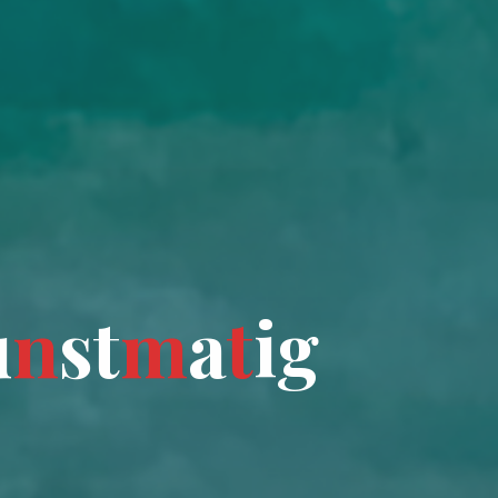
u
n
s
t
m
a
t
i
g