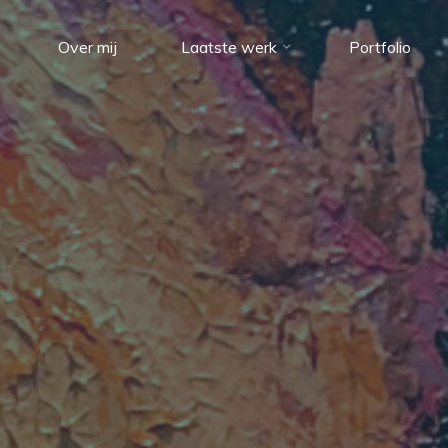
Over mij
Laatste werk
Portfolio