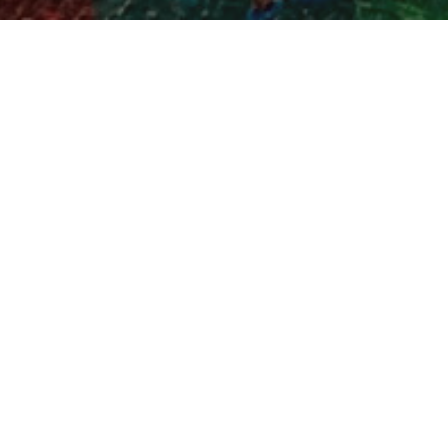
Kunstdorp Dwingeloo 202
Zomerexpositie 2023
Van 15 juli t/m 27 augustus 2023 exposeren
een aantal Dwingeler kunstenaars in het
dorpshuis Over Entinghe aan de Entingheweg
13, 7991 CB Dwingeloo.
Ik doe daaraan mee met een paar schilderijen,
waaronder onderstaande: Nebula – acryl op
linnen|aluminium 100×100.