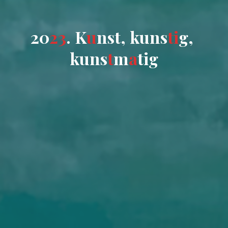
2
0
2
3
.
K
u
n
s
t
,
k
u
n
s
t
i
g
,
k
u
n
s
t
m
a
t
i
g