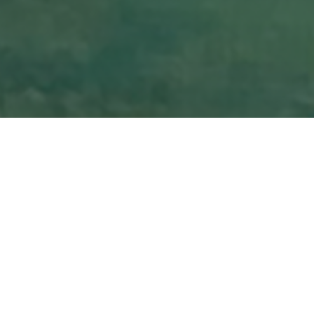
Voor de Kunstroute Dwingeloo 2023 besloot ik een idee uit te
werken dat al lange tijd in mijn hoofd ronddraaide. Een
expositie met eigen schilderijen, gecombineerd met video’s en
projecties. In de aanloop er naar toe kwam
generatieve AI
erbij: kunstmatige intelligentie die op basis van een prompt –
een korte regel met woorden – afbeeldingen kan genereren.
Ik gebruikte daarvoor een API van
Stable Diffusion
in
combinatie met pythonscript dat realtime gesproken tekst
(audio) omzette in digitale tekst en deze vertaalde in het
Engels. Deze tekst werd samen met afbeeldingen van mijn
schilderijen als input aan het model aangeboden; het resultaat